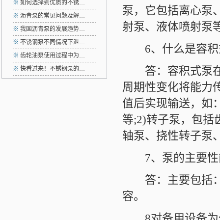
※
如何选择到优质的不锈…
泵，它包括离心泵、
※
沥青泵的常见问题及解…
射泵、液体喷射泵
※
我国沥青泵的发展趋势…
※
不锈钢泵不同情况下泄…
6、什么是容积
※
齿轮油泵使用过程中为…
答：容积式泵在周
※
快看过来！不锈钢泵的…
周期性变化将能力
值后实现输送，如
等;2)转子泵，包
轴泵、挠性转子泵
7、泵的主要性能
答：主要包括：流
容。
8对备用设备为什