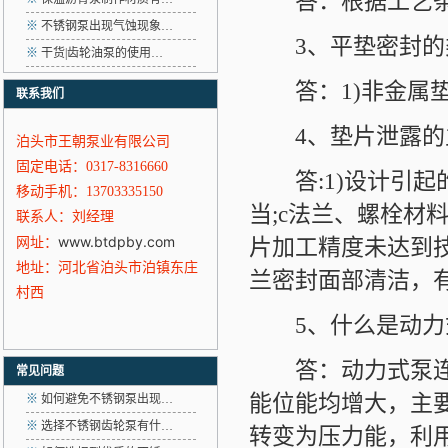
答：根据工艺条件
※
不锈钢泵出现气蚀现象…
3、平垫密封的类
※
干货|齿轮油泵的使用…
答：1)非金属垫密
联系我们
4、垫片泄露的主
泊头市王朝泵业有限公司
固定电话：0317-8316660
答:1)设计引起的
移动手机：13703335150
当;c法兰、螺栓材
联系人：刘经理
www.btdpby.com
片加工精度未达到技
网址：
地址：河北省泊头市泊镇东庄
兰密封面部清洁，
村西
5、什么是动力
答：动力式泵连续
常见问题
能位能均增大，主
※
如何避免不锈钢泵出现…
※
选择不锈钢齿轮泵有什…
转变为压力能，利