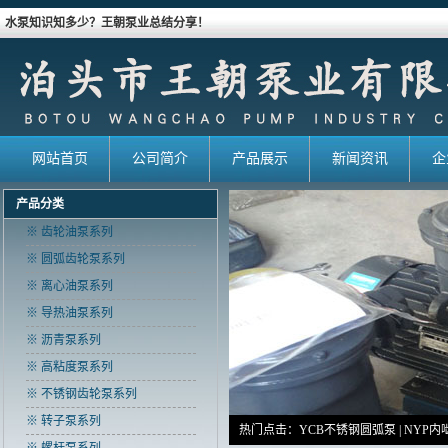
水泵知识知多少？王朝泵业总结分享！
网站首页
公司简介
产品展示
新闻资讯
企
产品分类
※ 齿轮油泵系列
※ 圆弧齿轮泵系列
※ 离心油泵系列
※ 导热油泵系列
※ 沥青泵系列
※ 高粘度泵系列
※ 不锈钢齿轮泵系列
※ 转子泵系列
热门点击：
YCB不锈钢圆弧泵
|
NYP内