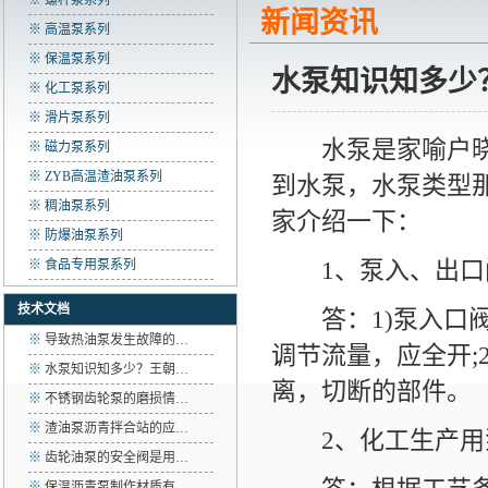
※ 螺杆泵系列
新闻资讯
※ 高温泵系列
※ 保温泵系列
水泵知识知多少
※ 化工泵系列
※ 滑片泵系列
水泵是家喻户晓的
※ 磁力泵系列
※ ZYB高温渣油泵系列
到水泵，水泵类型
※ 稠油泵系列
家介绍一下：
※ 防爆油泵系列
1、泵入、出口阀
※ 食品专用泵系列
技术文档
答：1)泵入口阀
※
导致热油泵发生故障的…
调节流量，应全开;
※
水泵知识知多少？王朝…
离，切断的部件。
※
不锈钢齿轮泵的磨损情…
※
渣油泵沥青拌合站的应…
2、化工生产用泵
※
齿轮油泵的安全阀是用…
※
保温沥青泵制作材质有…