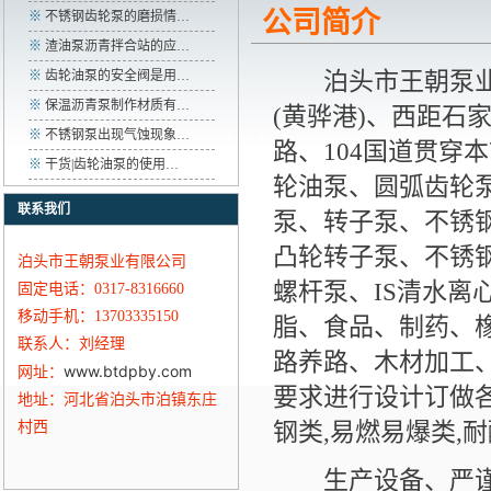
公司简介
※
不锈钢齿轮泵的磨损情…
※
渣油泵沥青拌合站的应…
泊头市王朝泵业有
※
齿轮油泵的安全阀是用…
※
保温沥青泵制作材质有…
(黄骅港)、西距石
※
不锈钢泵出现气蚀现象…
路、104国道贯穿
※
干货|齿轮油泵的使用…
轮油泵、圆弧齿轮泵
联系我们
泵、转子泵、不锈
凸轮转子泵、不锈钢
泊头市王朝泵业有限公司
螺杆泵、IS清水
固定电话：0317-8316660
移动手机：13703335150
脂、食品、制药、
联系人：刘经理
路养路、木材加工
www.btdpby.com
网址：
要求进行设计订做各
地址：河北省泊头市泊镇东庄
钢类,易燃易爆类,
村西
生产设备、严谨的