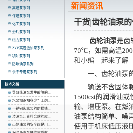
※ 螺杆泵系列
新闻资讯
※ 高温泵系列
※ 保温泵系列
干货|齿轮油泵
※ 化工泵系列
※ 滑片泵系列
齿轮油泵
是齿
※ 磁力泵系列
※ ZYB高温渣油泵系列
70℃，如需高温2
※ 稠油泵系列
和小编一起来了解一
※ 防爆油泵系列
一、齿轮油泵的
※ 食品专用泵系列
技术文档
输送不含固体颗粒
※
导致热油泵发生故障的…
1500cst的润
※
水泵知识知多少？王朝…
输、增压泵。在燃
※
不锈钢齿轮泵的磨损情…
油泵结构简单、噪
※
渣油泵沥青拌合站的应…
使用于机床低压液
※
齿轮油泵的安全阀是用…
※
保温沥青泵制作材质有…