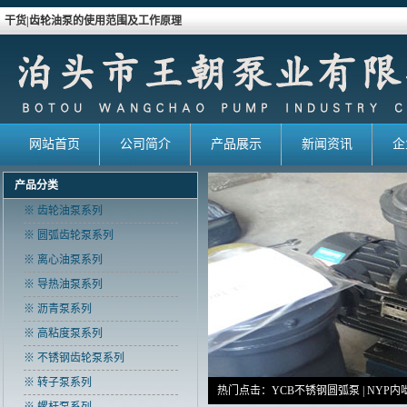
干货|齿轮油泵的使用范围及工作原理
网站首页
公司简介
产品展示
新闻资讯
企
产品分类
※ 齿轮油泵系列
※ 圆弧齿轮泵系列
※ 离心油泵系列
※ 导热油泵系列
※ 沥青泵系列
※ 高粘度泵系列
※ 不锈钢齿轮泵系列
※ 转子泵系列
热门点击：
YCB不锈钢圆弧泵
|
NYP内