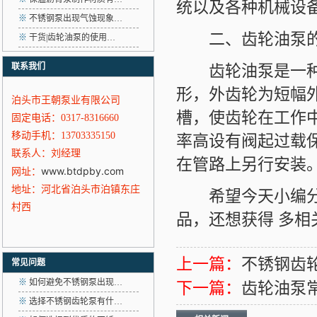
统以及各种机械设
※
不锈钢泵出现气蚀现象…
二、齿轮油泵的
※
干货|齿轮油泵的使用…
联系我们
齿轮油泵是一种容
形，外齿轮为短幅
泊头市王朝泵业有限公司
槽，使齿轮在工作
固定电话：0317-8316660
移动手机：13703335150
率高设有阀起过载
联系人：刘经理
在管路上另行安装
www.btdpby.com
网址：
地址：河北省泊头市泊镇东庄
希望今天小编分享
村西
品，还想获得 多相
上一篇：
不锈钢齿
常见问题
※
如何避免不锈钢泵出现…
下一篇：
齿轮油泵
※
选择不锈钢齿轮泵有什…