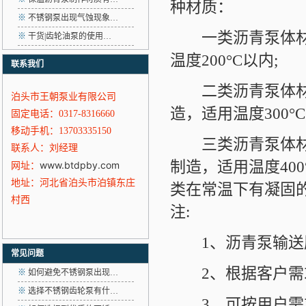
种材质：
※
不锈钢泵出现气蚀现象…
一类沥青泵体材质
※
干货|齿轮油泵的使用…
温度200°C以内;
联系我们
二类沥青泵体材质
泊头市王朝泵业有限公司
造，适用温度300°C
固定电话：0317-8316660
移动手机：13703335150
三类沥青泵体材质
联系人：刘经理
制造，适用温度40
www.btdpby.com
网址：
地址：河北省泊头市泊镇东庄
类在常温下有凝固
村西
注:
1、沥青泵输送压
常见问题
2、根据客户需求
※
如何避免不锈钢泵出现…
※
选择不锈钢齿轮泵有什…
3、可按用户需求