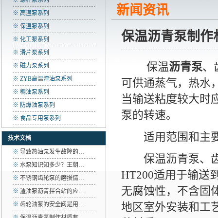
※ 螺杆泵系列
新闻资讯
※ 高温泵系列
※ 保温泵系列
保温沥青泵制作
※ 化工泵系列
※ 滑片泵系列
保温
沥青泵
、
※ 磁力泵系列
※ ZYB高温渣油泵系列
可供通蒸气，热水
※ 稠油泵系列
当输送粘度较大时
※ 防爆油泵系列
泵的转速。
※ 食品专用泵系列
适用范围和主要
技术文档
※
导致热油泵发生故障的…
保温沥青泵、齿轮
※
水泵知识知多少？王朝…
HT200适用于输送
※
不锈钢齿轮泵的磨损情…
无腐蚀性，不含固
※
渣油泵沥青拌合站的应…
地区室外安装和工
※
齿轮油泵的安全阀是用…
※
保温沥青泵制作材质有…