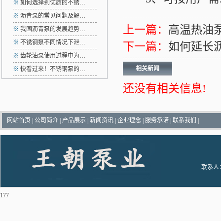
※
如何选择到优质的不锈…
※
沥青泵的常见问题及解…
上一篇：
高温热油
※
我国沥青泵的发展趋势…
※
不锈钢泵不同情况下泄…
下一篇：
如何延长
※
齿轮油泵使用过程中为…
相关新闻
※
快看过来！不锈钢泵的…
还没有相关信息!
网站首页
|
公司简介
|
产品展示
|
新闻资讯
|
企业理念
|
服务承诺
|
联系我们
|
联系人：
177