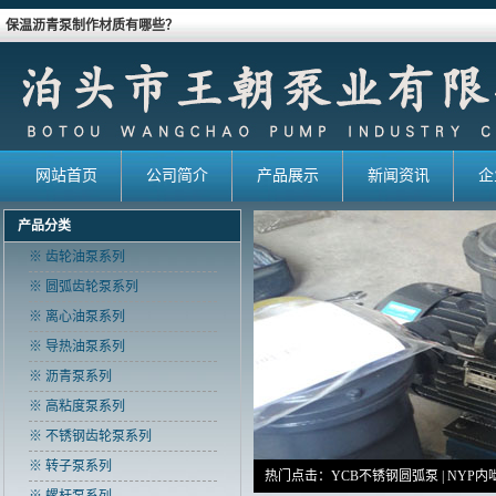
保温沥青泵制作材质有哪些？
网站首页
公司简介
产品展示
新闻资讯
企
产品分类
※ 齿轮油泵系列
※ 圆弧齿轮泵系列
※ 离心油泵系列
※ 导热油泵系列
※ 沥青泵系列
※ 高粘度泵系列
※ 不锈钢齿轮泵系列
※ 转子泵系列
热门点击：
YCB不锈钢圆弧泵
|
NYP内